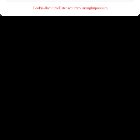
Cookie-Richtlinie
Datenschutzerklärung
Impressum
ANONYM
MALAVITA