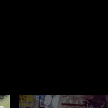
Food
Videodreh mit AZAD