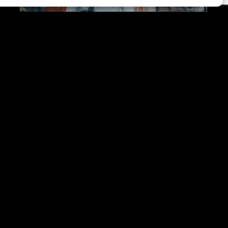
Filme
2. Juni 2017
NATURE COLLECTION BY
THOMAS DAY
One morning, when Gregor Samsa woke from troubled dreams, he
found himself transformed in his…
Read More