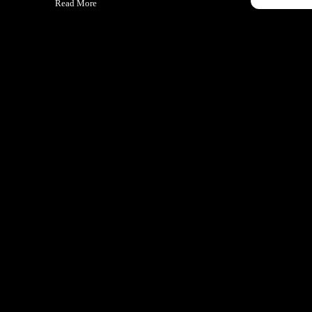
Read More
Drohne
29. Mai 2017
Travel
FACHWERKHAUS
One morning, when Gregor Samsa woke from troubled dreams, he
found himself transformed in his…
Read More
s, he