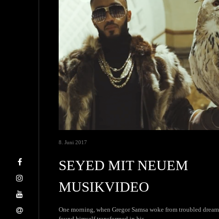
8. Juni 2017
SEYED MIT NEUEM
MUSIKVIDEO
One morning, when Gregor Samsa woke from troubled dream
found himself transformed in his…