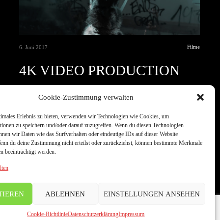
Filme
6. Juni 2017
4K VIDEO PRODUCTION
One morning, when Gregor Samsa woke from troubled dreams, he
Cookie-Zustimmung verwalten
found himself transformed in his…
timales Erlebnis zu bieten, verwenden wir Technologien wie Cookies, um
Read More
tionen zu speichern und/oder darauf zuzugreifen. Wenn du diesen Technologien
nnen wir Daten wie das Surfverhalten oder eindeutige IDs auf dieser Website
Wenn du deine Zustimmung nicht erteilst oder zurückziehst, können bestimmte Merkmale
n beeinträchtigt werden.
lten
TIEREN
ABLEHNEN
EINSTELLUNGEN ANSEHEN
Cookie-Richtlinie
Datenschutzerklärung
Impressum