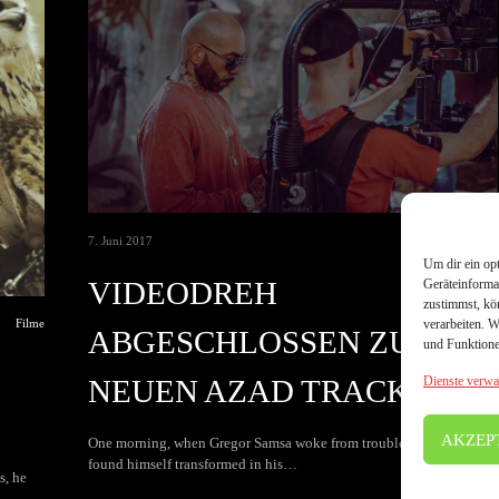
Food
7. Juni 2017
Um dir ein op
VIDEODREH
Geräteinforma
zustimmst, kö
verarbeiten. 
Filme
ABGESCHLOSSEN ZUM
und Funktione
NEUEN AZAD TRACK
Dienste verwa
AKZEP
One morning, when Gregor Samsa woke from troubled dreams, he
found himself transformed in his…
s, he